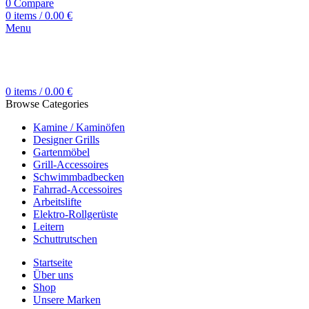
0
Compare
0
items
/
0.00
€
Menu
0
items
/
0.00
€
Browse Categories
Kamine / Kaminöfen
Designer Grills
Gartenmöbel
Grill-Accessoires
Schwimmbadbecken
Fahrrad-Accessoires
Arbeitslifte
Elektro-Rollgerüste
Leitern
Schuttrutschen
Startseite
Über uns
Shop
Unsere Marken