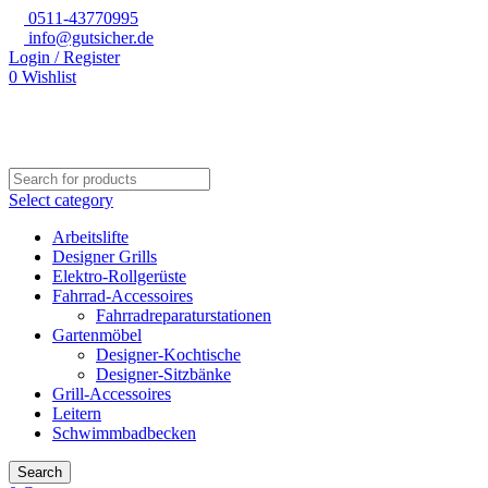
0511-43770995
info@gutsicher.de
Login / Register
0
Wishlist
Select category
Arbeitslifte
Designer Grills
Elektro-Rollgerüste
Fahrrad-Accessoires
Fahrradreparaturstationen
Gartenmöbel
Designer-Kochtische
Designer-Sitzbänke
Grill-Accessoires
Leitern
Schwimmbadbecken
Search