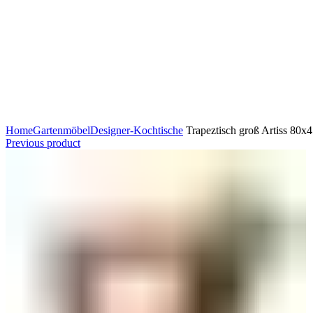
Click to enlarge
Home
Gartenmöbel
Designer-Kochtische
Trapeztisch groß Artiss 80x
Previous product