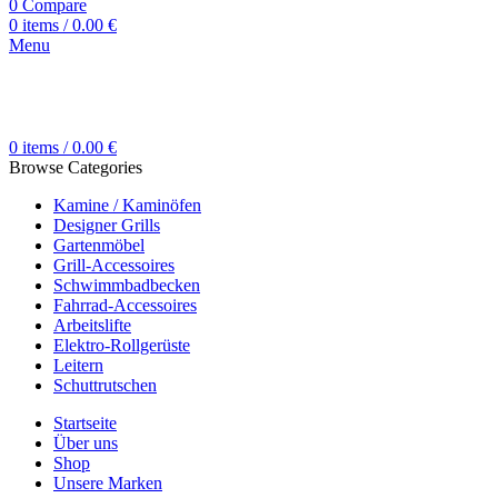
0
Compare
0
items
/
0.00
€
Menu
0
items
/
0.00
€
Browse Categories
Kamine / Kaminöfen
Designer Grills
Gartenmöbel
Grill-Accessoires
Schwimmbadbecken
Fahrrad-Accessoires
Arbeitslifte
Elektro-Rollgerüste
Leitern
Schuttrutschen
Startseite
Über uns
Shop
Unsere Marken