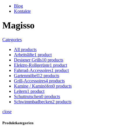
Blog
Kontakte
Magisso
Categories
All
products
Arbeitslifte
1 product
Designer Grills
10 products
Elektro-Rollgerüste
1 product
Fahrrad-Accessoires
1 product
Gartenmöbel
12 products
Grill-Accessoires
4 products
Kamine / Kaminöfen
0 products
Leitern
1 product
Schuttrutschen
0 products
Schwimmbadbecken
2 products
close
Produktkategorien