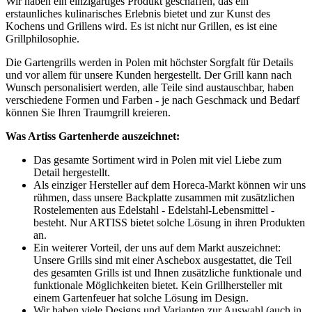
Wir haben ein einzigartiges Produkt geschaffen, das ein
erstaunliches kulinarisches Erlebnis bietet und zur Kunst des
Kochens und Grillens wird. Es ist nicht nur Grillen, es ist eine
Grillphilosophie.
Die Gartengrills werden in Polen mit höchster Sorgfalt für Details
und vor allem für unsere Kunden hergestellt. Der Grill kann nach
Wunsch personalisiert werden, alle Teile sind austauschbar, haben
verschiedene Formen und Farben - je nach Geschmack und Bedarf
können Sie Ihren Traumgrill kreieren.
Was Artiss Gartenherde auszeichnet:
Das gesamte Sortiment wird in Polen mit viel Liebe zum
Detail hergestellt.
Als einziger Hersteller auf dem Horeca-Markt können wir uns
rühmen, dass unsere Backplatte zusammen mit zusätzlichen
Rostelementen aus Edelstahl - Edelstahl-Lebensmittel -
besteht. Nur ARTISS bietet solche Lösung in ihren Produkten
an.
Ein weiterer Vorteil, der uns auf dem Markt auszeichnet:
Unsere Grills sind mit einer Aschebox ausgestattet, die Teil
des gesamten Grills ist und Ihnen zusätzliche funktionale und
funktionale Möglichkeiten bietet. Kein Grillhersteller mit
einem Gartenfeuer hat solche Lösung im Design.
Wir haben viele Designs und Varianten zur Auswahl (auch in