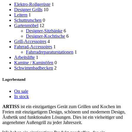
Elektro-Rollgerüste
1
Designer Grills
10
Leitern
1
Schuttrutschen
0
Gartenmöbel
12
Designer-Sitzbänke
6
Designer-Kochtische
6
Grill-Accessoires
4
Fahrrad-Accessoires
1
Fahrradreparaturstationen
1
Arbeitslifte
1
Kamine / Kaminöfen
0
Schwimmbadbecken
2
Lagerbestand
On sale
In stock
ARTISS
ist ein einzigartiges Gerät zum Grillen und Kochen im
Freien mit einzigartigem Design, schönem und modernem Design,
Ästhetik und funktionalen Lösungen. Dies ist ein vielseitiger und
angenehmer Außengrill zu jeder Jahreszeit.