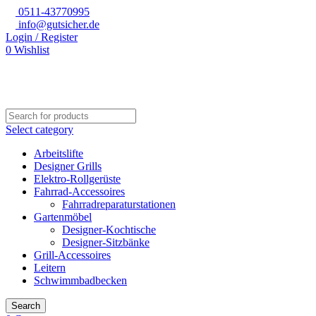
0511-43770995
info@gutsicher.de
Login / Register
0
Wishlist
Select category
Arbeitslifte
Designer Grills
Elektro-Rollgerüste
Fahrrad-Accessoires
Fahrradreparaturstationen
Gartenmöbel
Designer-Kochtische
Designer-Sitzbänke
Grill-Accessoires
Leitern
Schwimmbadbecken
Search