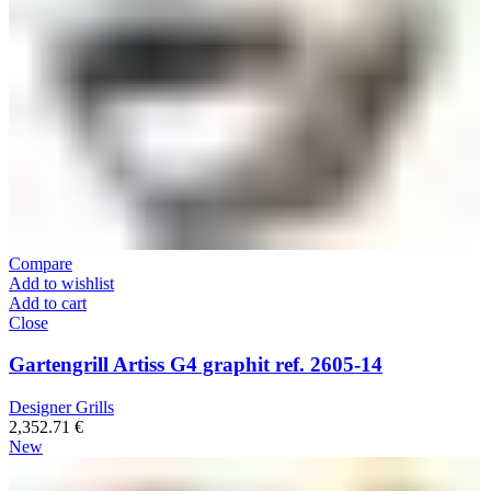
Compare
Add to wishlist
Add to cart
Close
Gartengrill Artiss G4 graphit ref. 2605-14
Designer Grills
2,352.71
€
New