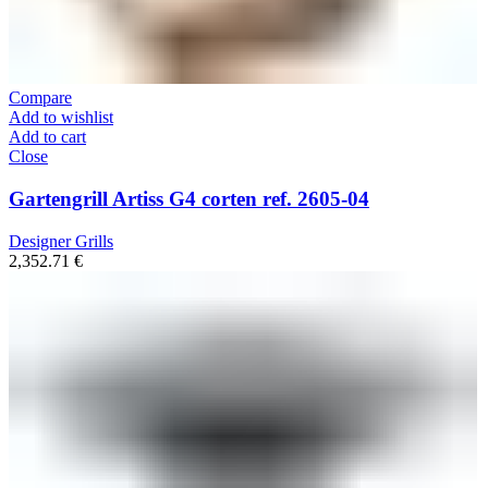
Compare
Add to wishlist
Add to cart
Close
Gartengrill Artiss G4 corten ref. 2605-04
Designer Grills
2,352.71
€