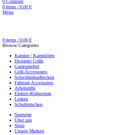
0
Compare
0
items
/
0.00
€
Menu
0
items
/
0.00
€
Browse Categories
Kamine / Kaminöfen
Designer Grills
Gartenmöbel
Grill-Accessoires
Schwimmbadbecken
Fahrrad-Accessoires
Arbeitslifte
Elektro-Rollgerüste
Leitern
Schuttrutschen
Startseite
Über uns
Shop
Unsere Marken