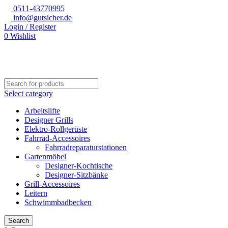
0511-43770995
info@gutsicher.de
Login / Register
0
Wishlist
Select category
Arbeitslifte
Designer Grills
Elektro-Rollgerüste
Fahrrad-Accessoires
Fahrradreparaturstationen
Gartenmöbel
Designer-Kochtische
Designer-Sitzbänke
Grill-Accessoires
Leitern
Schwimmbadbecken
Search