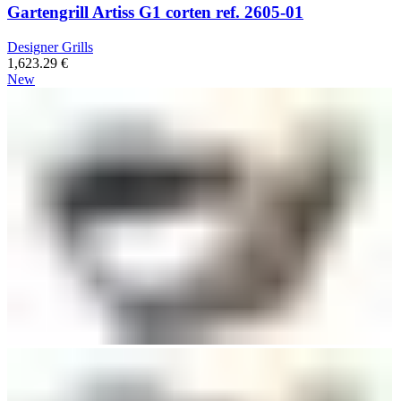
Gartengrill Artiss G1 corten ref. 2605-01
Designer Grills
1,623.29
€
New