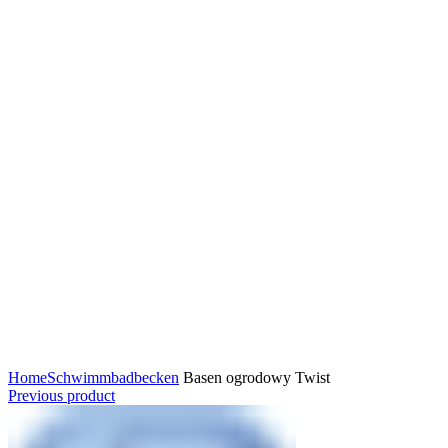
Watch video
Click to enlarge
Home
Schwimmbadbecken
Basen ogrodowy Twist
Previous product