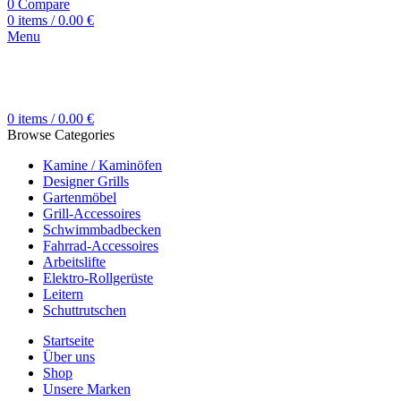
0
Compare
0
items
/
0.00
€
Menu
0
items
/
0.00
€
Browse Categories
Kamine / Kaminöfen
Designer Grills
Gartenmöbel
Grill-Accessoires
Schwimmbadbecken
Fahrrad-Accessoires
Arbeitslifte
Elektro-Rollgerüste
Leitern
Schuttrutschen
Startseite
Über uns
Shop
Unsere Marken