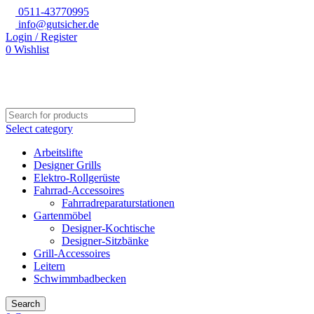
0511-43770995
info@gutsicher.de
Login / Register
0
Wishlist
Select category
Arbeitslifte
Designer Grills
Elektro-Rollgerüste
Fahrrad-Accessoires
Fahrradreparaturstationen
Gartenmöbel
Designer-Kochtische
Designer-Sitzbänke
Grill-Accessoires
Leitern
Schwimmbadbecken
Search